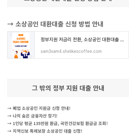
→ 소상공인 대환대출 신청 방법 안내
정부지원 저금리 전환, 소상공인 대환대출 신청 방법 및 서류 안내!
sam3sam4.shelikescoffee.com
그 밖의 정부 지원 대출 안내
→ 폐업 소상공인 지원금 신청 안내!
→ 나의 숨은 금융자산 찾기!
→ 1인당 평균
135만원
환급, 국민건강보험 환급금 조회!
→ 지역신보 특례보장 소상공인 대출 신청!