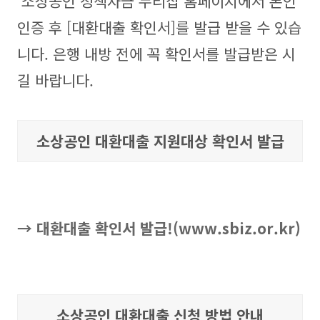
소상공인 정책자금 누리집 홈페이지에서 본인
인증 후 [대환대출 확인서]를 발급 받을 수 있습
니다. 은행 내방 전에 꼭 확인서를 발급받은 시
길 바랍니다.
소상공인 대환대출 지원대상 확인서 발급
→ 대환대출 확인서 발급!(www.sbiz.or.kr)
소상공인 대환대출 신청 방법 안내