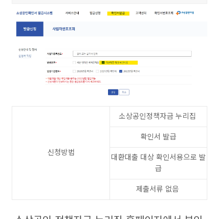
소상공인정책자금 누리집
확인서 발급
신청방법
대환대출 대상 확인서용으로 발
급
제출서류 없음