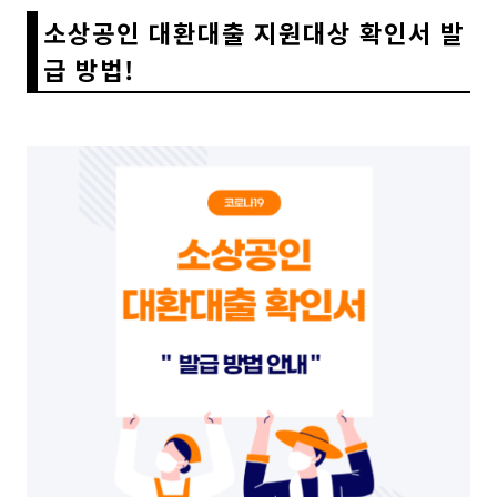
소상공인 대환대출 지원대상 확인서 발
급 방법!