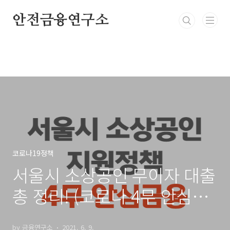
본문 바로가기
안전금융연구소
코로나19정책
서울시 소상공인 무이자 대출
총 정리! (코로나 4무 안심금
융 오세훈)
by 금융연구소
2021. 6. 9.