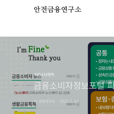
본문 바로가기
안전금융연구소
코로나19정책
금융소비자정보포털 파인
by 금융연구소
2022. 7. 13.