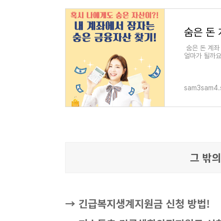
숨은 돈 
숨은 돈 계좌
얼마가 될까요?
산은 얼마가 
sam3sam4.s
그 밖의
→ 긴급복지생계지원금 신청 방법!